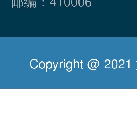
邮编：410006
Copyright @